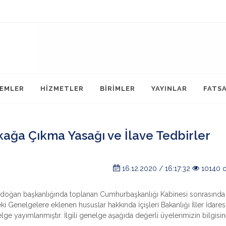
LEMLER
HİZMETLER
BİRİMLER
YAYINLAR
FATS
ağa Çıkma Yasağı ve İlave Tedbirler
16.12.2020 / 16:17:32
10140 
rdoğan başkanlığında toplanan Cumhurbaşkanlığı Kabinesi sonrasında
Genelgelere eklenen hususlar hakkında İçişleri Bakanlığı İller İdares
ge yayımlanmıştır. İlgili genelge aşağıda değerli üyelerimizin bilgisi