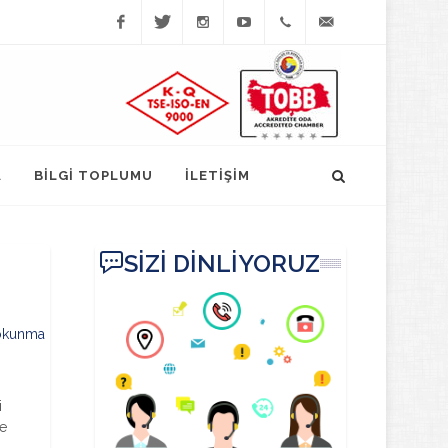
Facebook
Twitter
Instagram
YouTube
(452)
bilgi@fatsatso.org.t
423-
1023
A
BİLGİ TOPLUMU
İLETİŞİM
SİZİ DİNLİYORUZ
okunma
i
ne