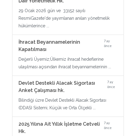
Dair Yönetmelik Hk.
29 Ocak 2026 gün ve 33152 sayılı
ResmiGazete'de yayımlanan anılan yönetmelik
hükümlerince ...
7 ay
İhracat Beyannamelerinin
önce
Kapatılması
Değerli Üyemiz;Ülkemiz ihracat hedeflerine
ulaşılması açısından ihracat beyannamelerinin ...
7 ay
Devlet Destekli Alacak Sigortası
önce
Anket Çalışması hk.
Bilindiği üzre Devlet Destekli Alacak Sigortası
(DDAS) Sistemi, Küçük ve Orta Ölçekli ...
7 ay
2025 Yılına Ait Yıllık İşletme Cetveli
önce
Hk.