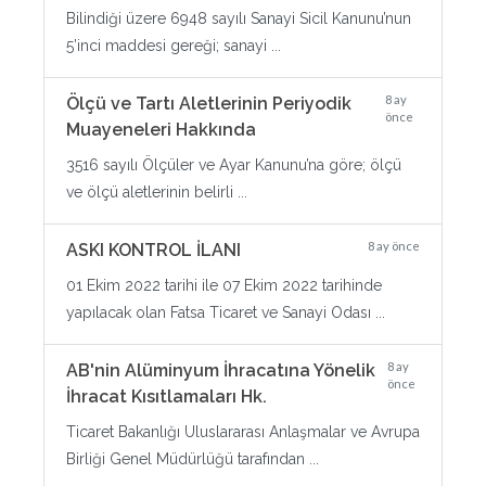
Bilindiği üzere 6948 sayılı Sanayi Sicil Kanunu’nun
5’inci maddesi gereği; sanayi ...
8 ay
Ölçü ve Tartı Aletlerinin Periyodik
önce
Muayeneleri Hakkında
3516 sayılı Ölçüler ve Ayar Kanunu’na göre; ölçü
ve ölçü aletlerinin belirli ...
8 ay önce
ASKI KONTROL İLANI
01 Ekim 2022 tarihi ile 07 Ekim 2022 tarihinde
yapılacak olan Fatsa Ticaret ve Sanayi Odası ...
8 ay
AB'nin Alüminyum İhracatına Yönelik
önce
İhracat Kısıtlamaları Hk.
Ticaret Bakanlığı Uluslararası Anlaşmalar ve Avrupa
Birliği Genel Müdürlüğü tarafından ...