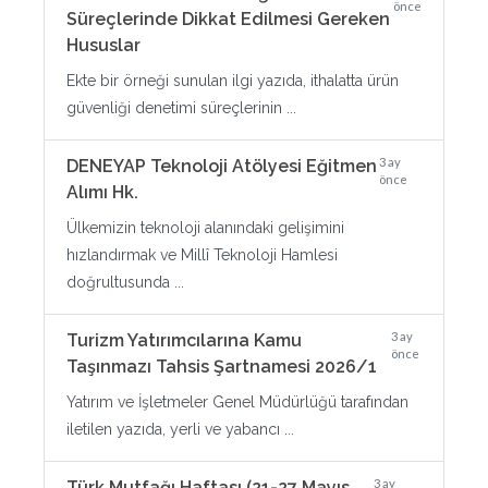
önce
Süreçlerinde Dikkat Edilmesi Gereken
Hususlar
Ekte bir örneği sunulan ilgi yazıda, ithalatta ürün
güvenliği denetimi süreçlerinin ...
3 ay
DENEYAP Teknoloji Atölyesi Eğitmen
önce
Alımı Hk.
Ülkemizin teknoloji alanındaki gelişimini
hızlandırmak ve Millî Teknoloji Hamlesi
doğrultusunda ...
3 ay
Turizm Yatırımcılarına Kamu
önce
Taşınmazı Tahsis Şartnamesi 2026/1
Yatırım ve İşletmeler Genel Müdürlüğü tarafından
iletilen yazıda, yerli ve yabancı ...
3 ay
Türk Mutfağı Haftası (21-27 Mayıs