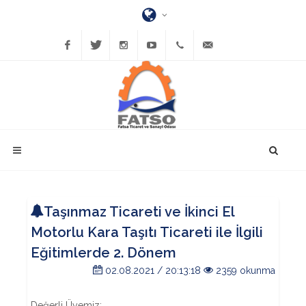
Facebook
Twitter
Instagram
YouTube
(452)
bilgi@fatsatso.org.tr
423-
1023
Taşınmaz Ticareti ve İkinci El
Motorlu Kara Taşıtı Ticareti ile İlgili
Eğitimlerde 2. Dönem
02.08.2021 / 20:13:18
2359 okunma
Değerli Üyemiz;