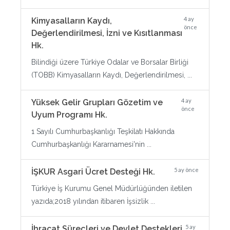
4 ay
Kimyasalların Kaydı,
önce
Değerlendirilmesi, İzni ve Kısıtlanması
Hk.
Bilindiği üzere Türkiye Odalar ve Borsalar Birliği
(TOBB) Kimyasalların Kaydı, Değerlendirilmesi, ...
4 ay
Yüksek Gelir Grupları Gözetim ve
önce
Uyum Programı Hk.
1 Sayılı Cumhurbaşkanlığı Teşkilatı Hakkında
Cumhurbaşkanlığı Kararnamesi'nin ...
5 ay önce
İŞKUR Asgari Ücret Desteği Hk.
Türkiye İş Kurumu Genel Müdürlüğünden iletilen
yazıda;2018 yılından itibaren İşsizlik ...
5 ay
İhracat Süreçleri ve Devlet Destekleri