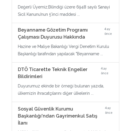
Değerli Üyemiz;Bilindiği üzere 6948 sayılı Sanayi
Sicil Kanunu’nun 5’inci maddesi ...
4 ay
Beyanname Gözetim Programı
önce
Çalışması Duyurusu Hakkında
Hazine ve Maliye Bakanlığı Vergi Denetim Kurulu
Başkanlığı tarafından yapılacak "Beyanname ...
4 ay
DTÖ Ticarette Teknik Engeller
önce
Bildirimleri
Duyurumuz ekinde bir örneği bulunan yazıda,
ülkemizin ihracatçılarını diğer ülkelerin ...
4 ay
Sosyal Güvenlik Kurumu
önce
Başkanlığı'ndan Gayrimenkul Satış
İlanı