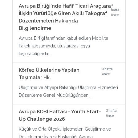
3
Avrupa Birliği'nde Hafif Ticari Araçlara
hafta
İlişkin Yürürlüğe Giren Akıllı Takograf
önce
Düzenlemeleri Hakkında
Bilgilendirme
Avrupa Birliği tarafından kabul edilen Mobilite
Paketi kapsamında, uluslararası eşya
taşımacılığında ...
3 hafta
Körfez Ülkelerine Yapılan
önce
Taşımalar Hk.
Ulaştırma ve Altyapı Bakanlığı Ulaştırma Hizmetleri
Düzenleme Genel Müdürlüğünden ...
3 hafta
Avrupa KOBİ Haftası - Youth Start-
önce
Up Challenge 2026
Küçük ve Orta Ölçekli İşletmeleri Geliştirme ve
Destekleme İdaresi Başkanlığı Avrupa ...