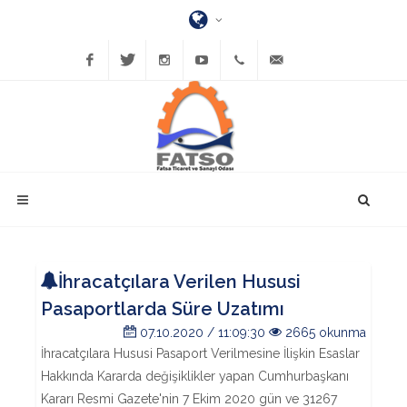
Facebook
Twitter
Instagram
YouTube
(452)
bilgi@fatsatso.org.tr
423-
1023
İhracatçılara Verilen Hususi
Pasaportlarda Süre Uzatımı
07.10.2020 / 11:09:30
2665 okunma
İhracatçılara Hususi Pasaport Verilmesine İlişkin Esaslar
Hakkında Kararda değişiklikler yapan Cumhurbaşkanı
Kararı Resmi Gazete'nin 7 Ekim 2020 gün ve 31267