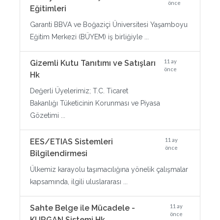
önce
Eğitimleri
Garanti BBVA ve Boğaziçi Üniversitesi Yaşamboyu
Eğitim Merkezi (BÜYEM) iş birliğiyle ...
11 ay
Gizemli Kutu Tanıtımı ve Satışları
önce
Hk
Değerli Üyelerimiz; T.C. Ticaret
Bakanlığı Tüketicinin Korunması ve Piyasa
Gözetimi ...
11 ay
EES/ETIAS Sistemleri
önce
Bilgilendirmesi
Ülkemiz karayolu taşımacılığına yönelik çalışmalar
kapsamında, ilgili uluslararası ...
11 ay
Sahte Belge ile Mücadele -
önce
KURGAN Sistemi Hk