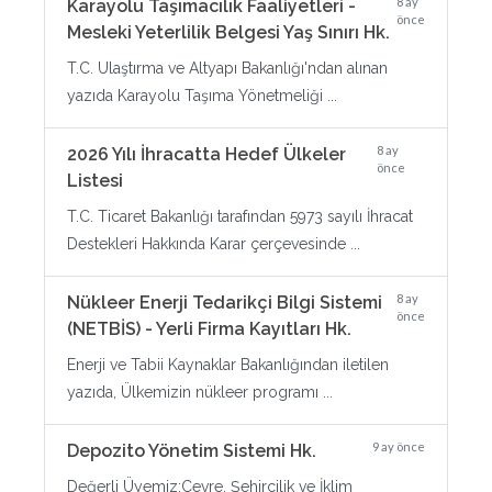
8 ay
Karayolu Taşımacılık Faaliyetleri -
önce
Mesleki Yeterlilik Belgesi Yaş Sınırı Hk.
T.C. Ulaştırma ve Altyapı Bakanlığı'ndan alınan
yazıda Karayolu Taşıma Yönetmeliği ...
8 ay
2026 Yılı İhracatta Hedef Ülkeler
önce
Listesi
T.C. Ticaret Bakanlığı tarafından 5973 sayılı İhracat
Destekleri Hakkında Karar çerçevesinde ...
8 ay
Nükleer Enerji Tedarikçi Bilgi Sistemi
önce
(NETBİS) - Yerli Firma Kayıtları Hk.
Enerji ve Tabii Kaynaklar Bakanlığından iletilen
yazıda, Ülkemizin nükleer programı ...
9 ay önce
Depozito Yönetim Sistemi Hk.
Değerli Üyemiz;Çevre, Şehircilik ve İklim