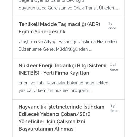
Değerli Üyemiz;Daha önceki ilgili
duyurumuzda Gürcistan ve Ortak Transit Ülkeleri ...
1 yıl
Tehlikeli Madde Taşımacılığı (ADR)
önce
Eğitim Yönergesi hk
Ulaştırma ve Altyapı Bakanlığı Ulaştırma Hizmetleri
Düzenleme Genel Müdürlüğünden ...
1 yıl
Nükleer Enerji Tedarikçi Bilgi Sistemi
önce
(NETBİS) - Yerli Firma Kayıtları
Enerji ve Tabii Kaynaklar Bakanlığından iletilen
yazıda, Ülkemizin nükleer programı ...
1 yıl
Hayvancılık İşletmelerinde İstihdam
önce
Edilecek Yabancı Çoban/Sürü
Yöneticileri İçin Çalışma İzni
Başvurularının Alınması