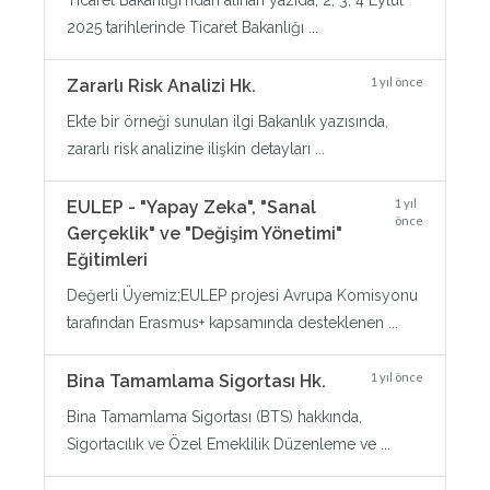
Ticaret Bakanlığı'ndan alınan yazıda, 2, 3, 4 Eylül
2025 tarihlerinde Ticaret Bakanlığı ...
1 yıl önce
Zararlı Risk Analizi Hk.
Ekte bir örneği sunulan ilgi Bakanlık yazısında,
zararlı risk analizine ilişkin detayları ...
1 yıl
EULEP - "Yapay Zeka", "Sanal
önce
Gerçeklik" ve "Değişim Yönetimi"
Eğitimleri
Değerli Üyemiz;EULEP projesi Avrupa Komisyonu
tarafından Erasmus+ kapsamında desteklenen ...
1 yıl önce
Bina Tamamlama Sigortası Hk.
Bina Tamamlama Sigortası (BTS) hakkında,
Sigortacılık ve Özel Emeklilik Düzenleme ve ...