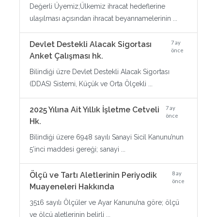
Değerli Üyemiz;Ülkemiz ihracat hedeflerine
ulaşılması açısından ihracat beyannamelerinin ...
7 ay
Devlet Destekli Alacak Sigortası
önce
Anket Çalışması hk.
Bilindiği üzre Devlet Destekli Alacak Sigortası
(DDAS) Sistemi, Küçük ve Orta Ölçekli ...
7 ay
2025 Yılına Ait Yıllık İşletme Cetveli
önce
Hk.
Bilindiği üzere 6948 sayılı Sanayi Sicil Kanunu’nun
5’inci maddesi gereği; sanayi ...
8 ay
Ölçü ve Tartı Aletlerinin Periyodik
önce
Muayeneleri Hakkında
3516 sayılı Ölçüler ve Ayar Kanunu’na göre; ölçü
ve ölçü aletlerinin belirli ...