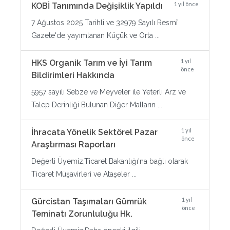
1 yıl önce
KOBİ Tanımında Değişiklik Yapıldı
7 Ağustos 2025 Tarihli ve 32979 Sayılı Resmî
Gazete'de yayımlanan Küçük ve Orta ...
1 yıl
HKS Organik Tarım ve İyi Tarım
önce
Bildirimleri Hakkında
5957 sayılı Sebze ve Meyveler ile Yeterli Arz ve
Talep Derinliği Bulunan Diğer Malların ...
1 yıl
İhracata Yönelik Sektörel Pazar
önce
Araştırması Raporları
Değerli Üyemiz;Ticaret Bakanlığı'na bağlı olarak
Ticaret Müşavirleri ve Ataşeler ...
1 yıl
Gürcistan Taşımaları Gümrük
önce
Teminatı Zorunluluğu Hk.