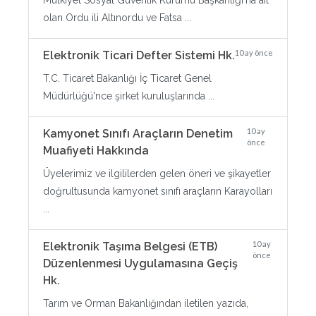
Mülkiyet Sosyal Güvenlik Kurumu Başkanlığı'na ait
olan Ordu ili Altınordu ve Fatsa ...
10 ay önce
Elektronik Ticari Defter Sistemi Hk.
T.C. Ticaret Bakanlığı İç Ticaret Genel
Müdürlüğü'nce şirket kuruluşlarında ...
10 ay
Kamyonet Sınıfı Araçların Denetim
önce
Muafiyeti Hakkında
Üyelerimiz ve ilgililerden gelen öneri ve şikayetler
doğrultusunda kamyonet sınıfı araçların Karayolları
...
10 ay
Elektronik Taşıma Belgesi (ETB)
önce
Düzenlenmesi Uygulamasına Geçiş
Hk.
Tarım ve Orman Bakanlığından iletilen yazıda,