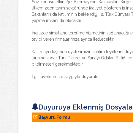
Söz konusu etkinliğe, Azerbaycan, Kazakistan, Kırgız
ülkemizden tarım sektöründe faaliyet gösteren iş insa
Bakanların da katılımının beklendiği "2. Türk Dünyası 
yapma imkanı da olacaktır.
İngilizce simultane tercüme hizmetinin sağlanacağı e
teyidi veren firmalarımıza ayrıca iletilecektir.
Katılmayı düşünen üyelerimizin katılım teyitlerini d
tarihine kadar
Türk Ticaret ve Sanayi Odaları Birliği
'ne 
bildirmeleri gerekmektedir.
İlgili üyelerimize saygıyla duyurulur.
Duyuruya Eklenmiş Dosyala
Başvuru Formu