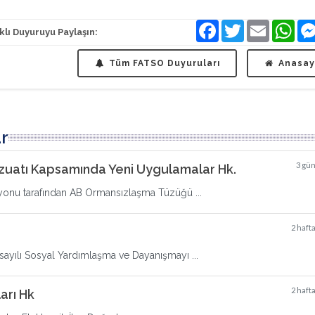
klı Duyuruyu Paylaşın:
Facebook
Twitter
Email
Wha
Tüm FATSO Duyuruları
Anasay
r
3 gü
uatı Kapsamında Yeni Uygulamalar Hk.
syonu tarafından AB Ormansızlaşma Tüzüğü ...
2 haft
 sayılı Sosyal Yardımlaşma ve Dayanışmayı ...
2 haft
arı Hk