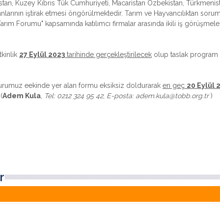
istan, Kuzey Kıbrıs Tük Cumhuriyeti, Macaristan Özbekistan, Türkmenis
nlarının iştirak etmesi öngörülmektedir. Tarım ve Hayvancılıktan soru
Tarım Forumu" kapsamında katılımcı firmalar arasında ikili iş görüşmele
tkinlik
27 Eylül 2023
tarihinde gerçekleştirilecek
olup taslak program 
uyurumuz eekinde yer alan formu eksiksiz doldurarak
en geç
20 Eylül 
(
Adem Kula
,
Tel: 0212 324 95 42
,
E-posta: adem.kula@tobb.org.tr
)
r