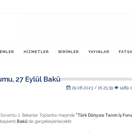
LEMLER
HİZMETLER
BİRİMLER
YAYINLAR
FATS
umu, 27 Eylül Bakü
29.08.2023 / 16:25:39
1489 
n Sorumlu 2. Bakanlar Toplantısı marjında
"Türk Dünyası Tarım İş For
 başkenti
Bakü
'de gerçekleştirilecektir.