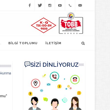
Facebook
Twitter
Instagram
YouTube
(452)
bilgi@fatsatso.org.t
423-
1023
A
BİLGİ TOPLUMU
İLETİŞİM
SİZİ DİNLİYORUZ
okunma
umu"