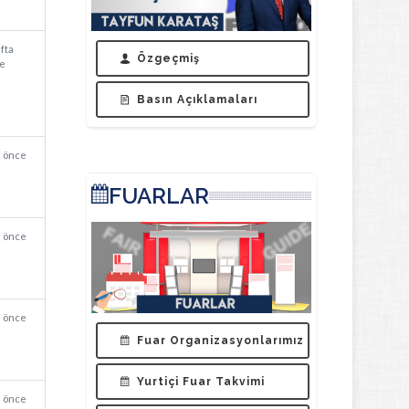
afta
Özgeçmiş
e
Basın Açıklamaları
a önce
FUARLAR
a önce
a önce
Fuar Organizasyonlarımız
Yurtiçi Fuar Takvimi
a önce