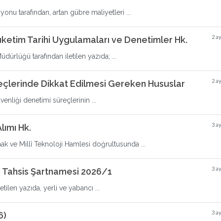
onu tarafından, artan gübre maliyetleri ...
2 a
üketim Tarihi Uygulamaları ve Denetimler Hk.
ürlüğü tarafından iletilen yazıda; ...
2 a
reçlerinde Dikkat Edilmesi Gereken Hususlar
venliği denetimi süreçlerinin ...
3 a
lımı Hk.
mak ve Millî Teknoloji Hamlesi doğrultusunda ...
3 a
ı Tahsis Şartnamesi 2026/1
ilen yazıda, yerli ve yabancı ...
3 a
6)