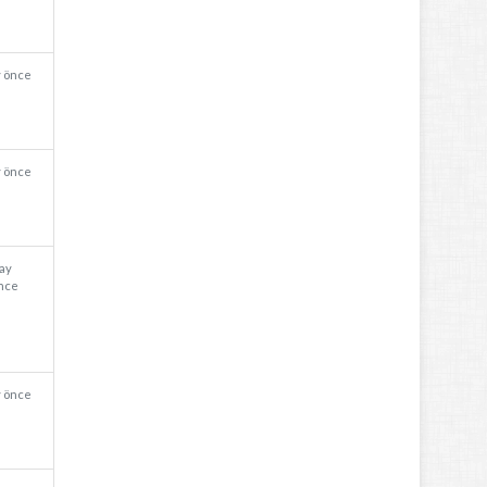
y önce
y önce
 ay
nce
y önce