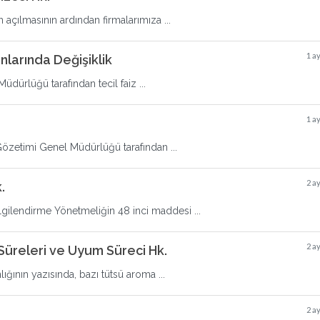
n açılmasının ardından firmalarımıza ...
1 a
nlarında Değişiklik
dürlüğü tarafından tecil faiz ...
1 a
Gözetimi Genel Müdürlüğü tarafından ...
2 a
.
ilgilendirme Yönetmeliğin 48 inci maddesi ...
2 a
 Süreleri ve Uyum Süreci Hk.
ının yazısında, bazı tütsü aroma ...
2 a