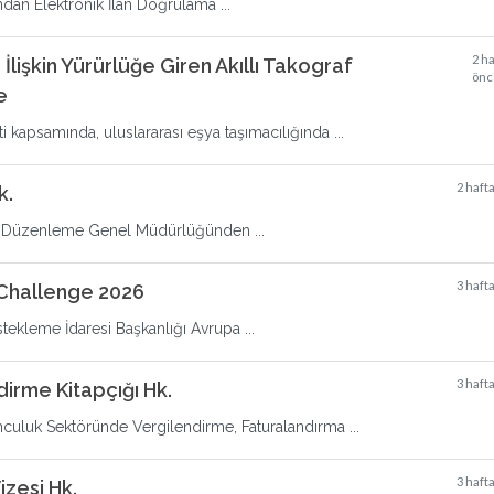
ndan Elektronik İlan Doğrulama ...
2 h
 İlişkin Yürürlüğe Giren Akıllı Takograf
önc
e
i kapsamında, uluslararası eşya taşımacılığında ...
2 haft
k.
eri Düzenleme Genel Müdürlüğünden ...
3 haft
 Challenge 2026
tekleme İdaresi Başkanlığı Avrupa ...
3 haft
dirme Kitapçığı Hk.
mculuk Sektöründe Vergilendirme, Faturalandırma ...
3 haft
zesi Hk.