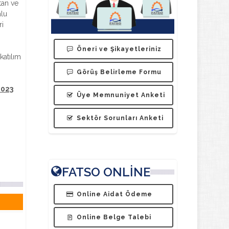
tan ve
mlu
ri
Öneri ve Şikayetleriniz
katılım
Görüş Belirleme Formu
2023
Üye Memnuniyet Anketi
Sektör Sorunları Anketi
FATSO ONLİNE
Online Aidat Ödeme
Online Belge Talebi