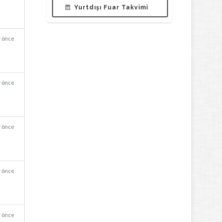
Yurtdışı Fuar Takvimi
y önce
y önce
y önce
y önce
y önce