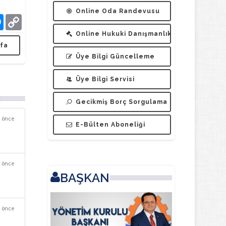
Online Oda Randevusu
tsApp
Messenger
Copy
Online Hukuki Danışmanlık
Link
fa
Üye Bilgi Güncelleme
Üye Bilgi Servisi
Gecikmiş Borç Sorgulama
n önce
E-Bülten Aboneliği
a önce
BAŞKAN
a önce