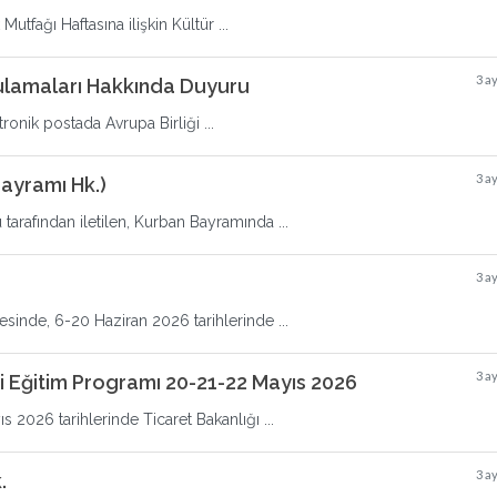
utfağı Haftasına ilişkin Kültür ...
3 a
ulamaları Hakkında Duyuru
ronik postada Avrupa Birliği ...
3 a
ayramı Hk.)
rafından iletilen, Kurban Bayramında ...
3 a
esinde, 6-20 Haziran 2026 tarihlerinde ...
3 a
i Eğitim Programı 20-21-22 Mayıs 2026
s 2026 tarihlerinde Ticaret Bakanlığı ...
3 a
.