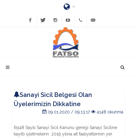
Facebook
Twitter
Instagram
YouTube
(452)
bilgi@fatsatso.org.tr
423-
1023
Sanayi Sicil Belgesi Olan
Üyelerimizin Dikkatine
09.01.2020 / 09:13:17
4148 okunma
6948 Sayılı Sanayi Sicil Kanunu gereği Sanayi Siciline
kayıtlı işletmelerin 2019 yılına ait faaliyetlerinin yer