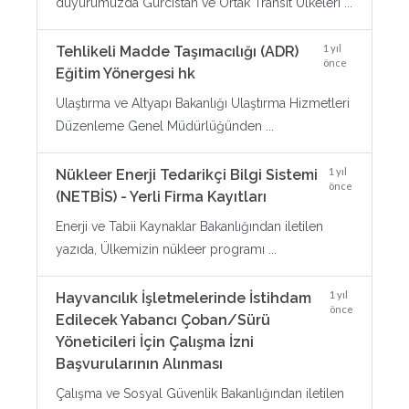
duyurumuzda Gürcistan ve Ortak Transit Ülkeleri ...
1 yıl
Tehlikeli Madde Taşımacılığı (ADR)
önce
Eğitim Yönergesi hk
Ulaştırma ve Altyapı Bakanlığı Ulaştırma Hizmetleri
Düzenleme Genel Müdürlüğünden ...
1 yıl
Nükleer Enerji Tedarikçi Bilgi Sistemi
önce
(NETBİS) - Yerli Firma Kayıtları
Enerji ve Tabii Kaynaklar Bakanlığından iletilen
yazıda, Ülkemizin nükleer programı ...
1 yıl
Hayvancılık İşletmelerinde İstihdam
önce
Edilecek Yabancı Çoban/Sürü
Yöneticileri İçin Çalışma İzni
Başvurularının Alınması
Çalışma ve Sosyal Güvenlik Bakanlığından iletilen