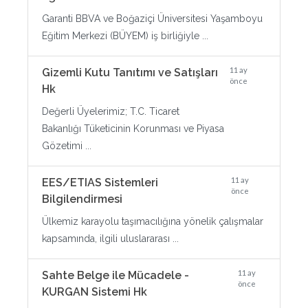
Garanti BBVA ve Boğaziçi Üniversitesi Yaşamboyu
Eğitim Merkezi (BÜYEM) iş birliğiyle ...
11 ay
Gizemli Kutu Tanıtımı ve Satışları
önce
Hk
Değerli Üyelerimiz; T.C. Ticaret
Bakanlığı Tüketicinin Korunması ve Piyasa
Gözetimi ...
11 ay
EES/ETIAS Sistemleri
önce
Bilgilendirmesi
Ülkemiz karayolu taşımacılığına yönelik çalışmalar
kapsamında, ilgili uluslararası ...
11 ay
Sahte Belge ile Mücadele -
önce
KURGAN Sistemi Hk