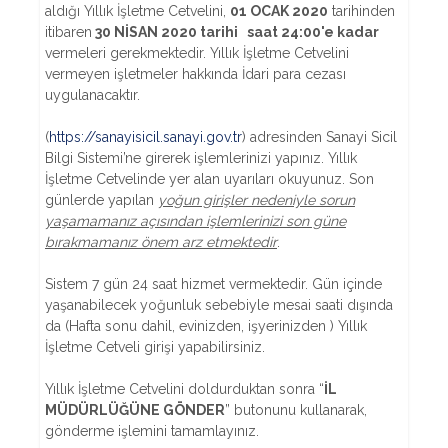
aldığı Yıllık İşletme Cetvelini,
01 OCAK 2020
tarihinden
itibaren
30 NİSAN 2020 tarihi saat 24:00'e kadar
vermeleri gerekmektedir. Yıllık İşletme Cetvelini
vermeyen işletmeler hakkında İdari para cezası
uygulanacaktır.
(
https://sanayisicil.sanayi.gov.tr
) adresinden Sanayi Sicil
Bilgi Sistemi’ne girerek işlemlerinizi yapınız. Yıllık
İşletme Cetvelinde yer alan uyarıları okuyunuz. Son
günlerde yapılan
yoğun girişler nedeniyle sorun
yaşamamanız açısından işlemlerinizi son güne
bırakmamanız önem arz etmektedir
.
Sistem 7 gün 24 saat hizmet vermektedir. Gün içinde
yaşanabilecek yoğunluk sebebiyle mesai saati dışında
da (Hafta sonu dahil, evinizden, işyerinizden ) Yıllık
İşletme Cetveli girişi yapabilirsiniz.
Yıllık İşletme Cetvelini doldurduktan sonra “
İL
MÜDÜRLÜĞÜNE GÖNDER
” butonunu kullanarak,
gönderme işlemini tamamlayınız.