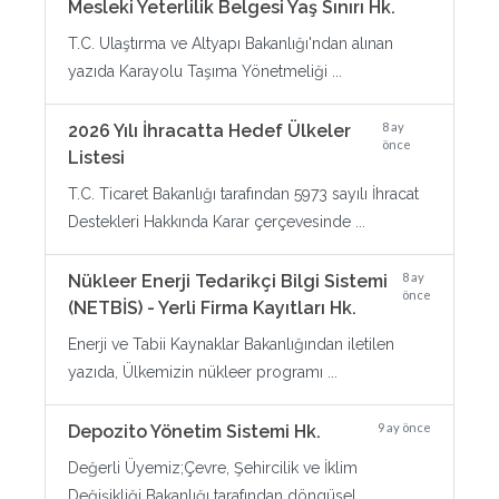
Mesleki Yeterlilik Belgesi Yaş Sınırı Hk.
T.C. Ulaştırma ve Altyapı Bakanlığı'ndan alınan
yazıda Karayolu Taşıma Yönetmeliği ...
8 ay
2026 Yılı İhracatta Hedef Ülkeler
önce
Listesi
T.C. Ticaret Bakanlığı tarafından 5973 sayılı İhracat
Destekleri Hakkında Karar çerçevesinde ...
8 ay
Nükleer Enerji Tedarikçi Bilgi Sistemi
önce
(NETBİS) - Yerli Firma Kayıtları Hk.
Enerji ve Tabii Kaynaklar Bakanlığından iletilen
yazıda, Ülkemizin nükleer programı ...
9 ay önce
Depozito Yönetim Sistemi Hk.
Değerli Üyemiz;Çevre, Şehircilik ve İklim
Değişikliği Bakanlığı tarafından döngüsel ...