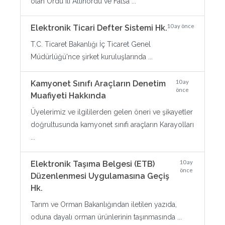
olan Ordu ili Altınordu ve Fatsa ...
10 ay önce
Elektronik Ticari Defter Sistemi Hk.
T.C. Ticaret Bakanlığı İç Ticaret Genel
Müdürlüğü'nce şirket kuruluşlarında ...
10 ay
Kamyonet Sınıfı Araçların Denetim
önce
Muafiyeti Hakkında
Üyelerimiz ve ilgililerden gelen öneri ve şikayetler
doğrultusunda kamyonet sınıfı araçların Karayolları
...
10 ay
Elektronik Taşıma Belgesi (ETB)
önce
Düzenlenmesi Uygulamasına Geçiş
Hk.
Tarım ve Orman Bakanlığından iletilen yazıda,
oduna dayalı orman ürünlerinin taşınmasında ...