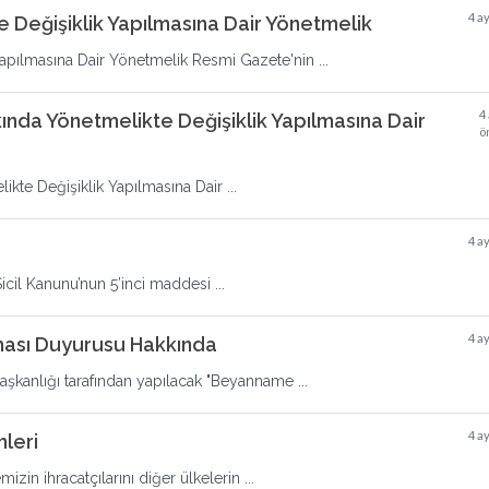
4 a
 Değişiklik Yapılmasına Dair Yönetmelik
apılmasına Dair Yönetmelik Resmi Gazete'nin ...
4
kında Yönetmelikte Değişiklik Yapılmasına Dair
ö
ikte Değişiklik Yapılmasına Dair ...
4 a
cil Kanunu’nun 5’inci maddesi ...
4 a
ası Duyurusu Hakkında
şkanlığı tarafından yapılacak "Beyanname ...
4 a
mleri
in ihracatçılarını diğer ülkelerin ...