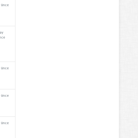
y önce
 ay
nce
y önce
y önce
y önce