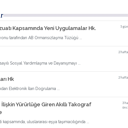
r
5 gü
uatı Kapsamında Yeni Uygulamalar Hk.
syonu tarafından AB Ormansızlaşma Tüzüğü ...
2 haft
 sayılı Sosyal Yardımlaşma ve Dayanışmayı ...
2 haft
arı Hk
ndan Elektronik İlan Doğrulama ...
3 h
 İlişkin Yürürlüğe Giren Akıllı Takograf
önc
e
i kapsamında, uluslararası eşya taşımacılığında ...