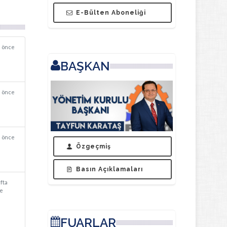
E-Bülten Aboneliği
n önce
BAŞKAN
a önce
a önce
Özgeçmiş
Basın Açıklamaları
afta
e
FUARLAR