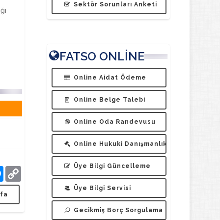
Sektör Sorunları Anketi
ğı
FATSO ONLİNE
Online Aidat Ödeme
Online Belge Talebi
Online Oda Randevusu
Online Hukuki Danışmanlık
Üye Bilgi Güncelleme
tsApp
Messenger
Copy
Üye Bilgi Servisi
Link
fa
Gecikmiş Borç Sorgulama