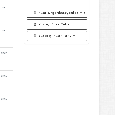
a önce
Fuar Organizasyonlarımız
Yurtiçi Fuar Takvimi
a önce
Yurtdışı Fuar Takvimi
a önce
a önce
y önce