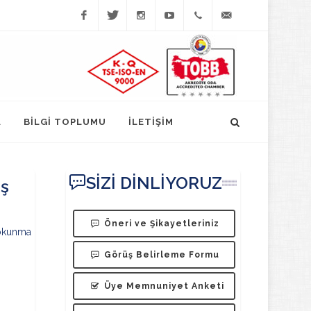
Facebook
Twitter
Instagram
YouTube
(452)
bilgi@fatsatso.org.t
423-
1023
A
BİLGİ TOPLUMU
İLETİŞİM
SİZİ DİNLİYORUZ
iş
Öneri ve Şikayetleriniz
okunma
Görüş Belirleme Formu
Üye Memnuniyet Anketi