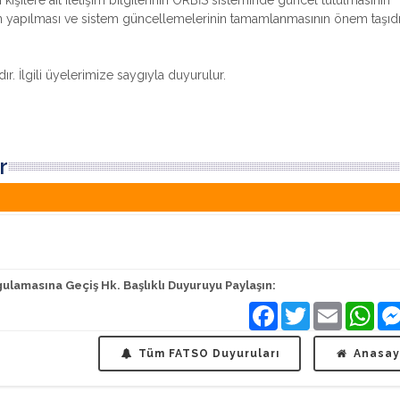
 kişilere ait iletişim bilgilerinin ORBİS sisteminde güncel tutulmasının
rin yapılması ve sistem güncellemelerinin tamamlanmasının önem taşıdı
r. İlgili üyelerimize saygıyla duyurulur.
r
lamasına Geçiş Hk. Başlıklı Duyuruyu Paylaşın:
Facebook
Twitter
Email
Wha
Tüm FATSO Duyuruları
Anasay