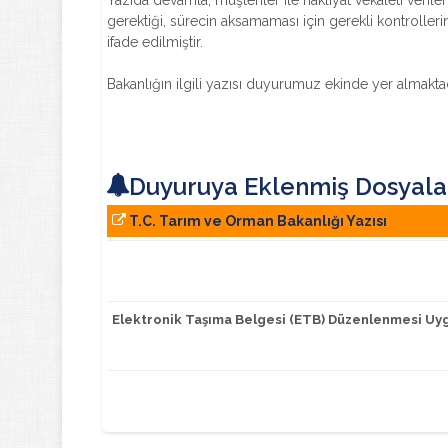
Yazıda devamla, müşteriler ile nakliyat vekâleti verilen
gerektiği, sürecin aksamaması için gerekli kontrolle
ifade edilmiştir.
Bakanlığın ilgili yazısı duyurumuz ekinde yer almaktadı
Duyuruya Eklenmiş Dosyala
T.C. Tarım ve Orman Bakanlığı Yazısı
Elektronik Taşıma Belgesi (ETB) Düzenlenmesi Uygu