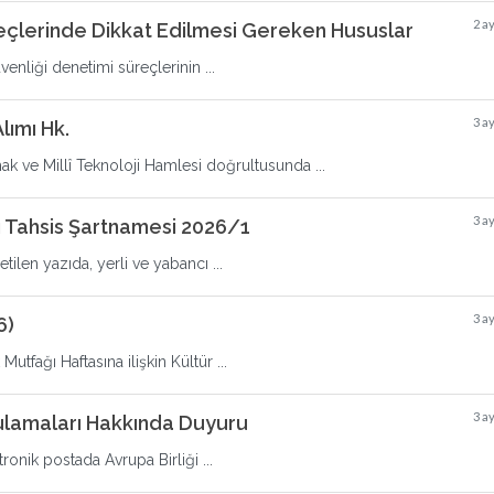
2 a
reçlerinde Dikkat Edilmesi Gereken Hususlar
venliği denetimi süreçlerinin ...
3 a
lımı Hk.
mak ve Millî Teknoloji Hamlesi doğrultusunda ...
3 a
ı Tahsis Şartnamesi 2026/1
ilen yazıda, yerli ve yabancı ...
3 a
6)
utfağı Haftasına ilişkin Kültür ...
3 a
ulamaları Hakkında Duyuru
ronik postada Avrupa Birliği ...