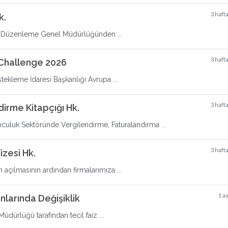
3 haft
k.
eri Düzenleme Genel Müdürlüğünden ...
3 haft
 Challenge 2026
tekleme İdaresi Başkanlığı Avrupa ...
3 haft
dirme Kitapçığı Hk.
mculuk Sektöründe Vergilendirme, Faturalandırma ...
3 haft
zesi Hk.
n açılmasının ardından firmalarımıza ...
1 a
nlarında Değişiklik
dürlüğü tarafından tecil faiz ...