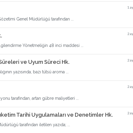
1 a
Gözetimi Genel Müdürlüğü tarafından ...
2 a
.
ilgilendirme Yönetmeliğin 48 inci maddesi ...
2 a
 Süreleri ve Uyum Süreci Hk.
ının yazısında, bazı tütsü aroma ...
2 a
onu tarafından, artan gübre maliyetleri ...
2 a
üketim Tarihi Uygulamaları ve Denetimler Hk.
ürlüğü tarafından iletilen yazıda; ...