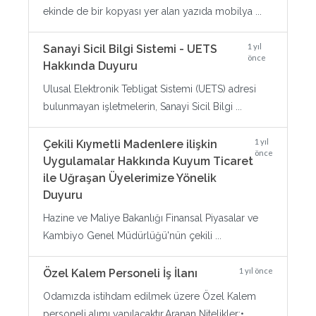
ekinde de bir kopyası yer alan yazıda mobilya ...
1 yıl
Sanayi Sicil Bilgi Sistemi - UETS
önce
Hakkında Duyuru
Ulusal Elektronik Tebligat Sistemi (UETS) adresi
bulunmayan işletmelerin, Sanayi Sicil Bilgi ...
1 yıl
Çekili Kıymetli Madenlere ilişkin
önce
Uygulamalar Hakkında Kuyum Ticaret
ile Uğraşan Üyelerimize Yönelik
Duyuru
Hazine ve Maliye Bakanlığı Finansal Piyasalar ve
Kambiyo Genel Müdürlüğü'nün çekili ...
1 yıl önce
Özel Kalem Personeli İş İlanı
Odamızda istihdam edilmek üzere Özel Kalem
personeli alımı yapılacaktır.Aranan Nitelikler:• ...