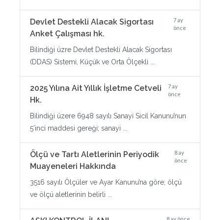
7 ay
Devlet Destekli Alacak Sigortası
önce
Anket Çalışması hk.
Bilindiği üzre Devlet Destekli Alacak Sigortası
(DDAS) Sistemi, Küçük ve Orta Ölçekli ...
7 ay
2025 Yılına Ait Yıllık İşletme Cetveli
önce
Hk.
Bilindiği üzere 6948 sayılı Sanayi Sicil Kanunu’nun
5’inci maddesi gereği; sanayi ...
8 ay
Ölçü ve Tartı Aletlerinin Periyodik
önce
Muayeneleri Hakkında
3516 sayılı Ölçüler ve Ayar Kanunu’na göre; ölçü
ve ölçü aletlerinin belirli ...
8 ay önce