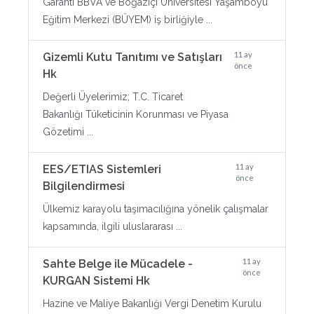
Garanti BBVA ve Boğaziçi Üniversitesi Yaşamboyu
Eğitim Merkezi (BÜYEM) iş birliğiyle ...
11 ay
Gizemli Kutu Tanıtımı ve Satışları
önce
Hk
Değerli Üyelerimiz; T.C. Ticaret
Bakanlığı Tüketicinin Korunması ve Piyasa
Gözetimi ...
11 ay
EES/ETIAS Sistemleri
önce
Bilgilendirmesi
Ülkemiz karayolu taşımacılığına yönelik çalışmalar
kapsamında, ilgili uluslararası ...
11 ay
Sahte Belge ile Mücadele -
önce
KURGAN Sistemi Hk
Hazine ve Maliye Bakanlığı Vergi Denetim Kurulu