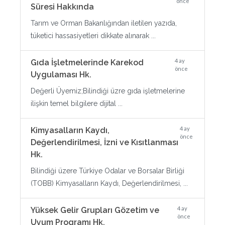
önce
Süresi Hakkında
Tarım ve Orman Bakanlığından iletilen yazıda,
tüketici hassasiyetleri dikkate alınarak ...
4 ay
Gıda İşletmelerinde Karekod
önce
Uygulaması Hk.
Değerli Üyemiz;Bilindiği üzre gıda işletmelerine
ilişkin temel bilgilere dijital ...
4 ay
Kimyasalların Kaydı,
önce
Değerlendirilmesi, İzni ve Kısıtlanması
Hk.
Bilindiği üzere Türkiye Odalar ve Borsalar Birliği
(TOBB) Kimyasalların Kaydı, Değerlendirilmesi, ...
4 ay
Yüksek Gelir Grupları Gözetim ve
önce
Uyum Programı Hk.