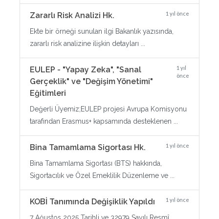
1 yıl önce
Zararlı Risk Analizi Hk.
Ekte bir örneği sunulan ilgi Bakanlık yazısında,
zararlı risk analizine ilişkin detayları ...
1 yıl
EULEP - "Yapay Zeka", "Sanal
önce
Gerçeklik" ve "Değişim Yönetimi"
Eğitimleri
Değerli Üyemiz;EULEP projesi Avrupa Komisyonu
tarafından Erasmus+ kapsamında desteklenen ...
1 yıl önce
Bina Tamamlama Sigortası Hk.
Bina Tamamlama Sigortası (BTS) hakkında,
Sigortacılık ve Özel Emeklilik Düzenleme ve ...
1 yıl önce
KOBİ Tanımında Değişiklik Yapıldı
7 Ağustos 2025 Tarihli ve 32979 Sayılı Resmî