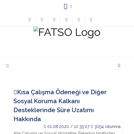
Facebook
Twitter
Instagram
YouTube
(452)
bilgi@fatsatso.org.tr
423-
1023
Kısa Çalışma Ödeneği ve Diğer
Sosyal Koruma Kalkanı
Desteklerinde Süre Uzatımı
Hakkında
01.08.2020 / 10:35:07
3054 okunma
Aile Çalışma ve Sosyal Hizmetler Bakanlığı tarafından