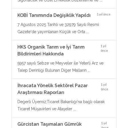
Sigortacılık ve Özel Emeklilik Düzenleme ve ...
1 yıl önce
KOBİ Tanımında Değişiklik Yapıldı
7 Ağustos 2025 Tarihli ve 32979 Sayılı Resmî
Gazete'de yayımlanan Küçük ve Orta ...
1 yıl
HKS Organik Tarım ve İyi Tarım
önce
Bildirimleri Hakkında
5957 sayılı Sebze ve Meyveler ile Yeterli Arz ve
Talep Derinliği Bulunan Diğer Malların ...
1 yıl
İhracata Yönelik Sektörel Pazar
önce
Araştırması Raporları
Değerli Üyemiz;Ticaret Bakanlığı'na bağlı olarak
Ticaret Müşavirleri ve Ataşeler ...
1 yıl
Gürcistan Taşımaları Gümrük
önce