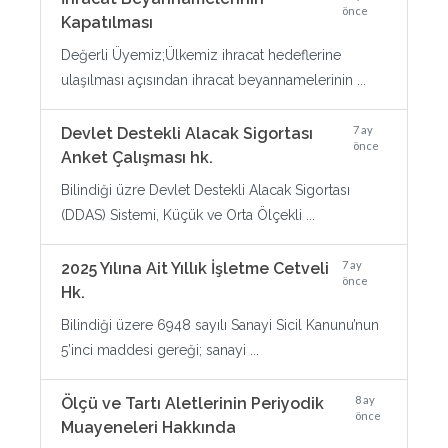
önce
Kapatılması
Değerli Üyemiz;Ülkemiz ihracat hedeflerine
ulaşılması açısından ihracat beyannamelerinin ...
7 ay
Devlet Destekli Alacak Sigortası
önce
Anket Çalışması hk.
Bilindiği üzre Devlet Destekli Alacak Sigortası
(DDAS) Sistemi, Küçük ve Orta Ölçekli ...
7 ay
2025 Yılına Ait Yıllık İşletme Cetveli
önce
Hk.
Bilindiği üzere 6948 sayılı Sanayi Sicil Kanunu’nun
5’inci maddesi gereği; sanayi ...
8 ay
Ölçü ve Tartı Aletlerinin Periyodik
önce
Muayeneleri Hakkında