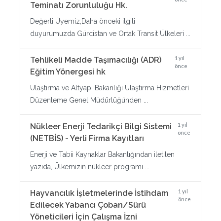
Teminatı Zorunluluğu Hk.
Değerli Üyemiz;Daha önceki ilgili
duyurumuzda Gürcistan ve Ortak Transit Ülkeleri ...
1 yıl
Tehlikeli Madde Taşımacılığı (ADR)
önce
Eğitim Yönergesi hk
Ulaştırma ve Altyapı Bakanlığı Ulaştırma Hizmetleri
Düzenleme Genel Müdürlüğünden ...
1 yıl
Nükleer Enerji Tedarikçi Bilgi Sistemi
önce
(NETBİS) - Yerli Firma Kayıtları
Enerji ve Tabii Kaynaklar Bakanlığından iletilen
yazıda, Ülkemizin nükleer programı ...
1 yıl
Hayvancılık İşletmelerinde İstihdam
önce
Edilecek Yabancı Çoban/Sürü
Yöneticileri İçin Çalışma İzni