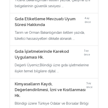
Ticaret Bakanlığından iletilen yazıda; Çalışma izni
belgelerinin güvenlik seviyesi ...
4 ay
Gıda Etiketleme Mevzuatı Uyum
önce
Süresi Hakkında
Tarım ve Orman Bakanlığından iletilen yazıda,
tüketici hassasiyetleri dikkate alınarak ...
5 ay
Gıda İşletmelerinde Karekod
önce
Uygulaması Hk.
Değerli Üyemiz;Bilindiği üzre gıda işletmelerine
ilişkin temel bilgilere dijital ...
5 ay
Kimyasalların Kaydı,
önce
Değerlendirilmesi, İzni ve Kısıtlanması
Hk.
Bilindiği üzere Türkiye Odalar ve Borsalar Birliği