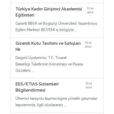
11 ay
Türkiye Kadın Girişimci Akademisi
önce
Eğitimleri
Garanti BBVA ve Boğaziçi Üniversitesi Yaşamboyu
Eğitim Merkezi (BÜYEM) iş birliğiyle ...
11 ay
Gizemli Kutu Tanıtımı ve Satışları
önce
Hk
Değerli Üyelerimiz; T.C. Ticaret
Bakanlığı Tüketicinin Korunması ve Piyasa
Gözetimi ...
11 ay
EES/ETIAS Sistemleri
önce
Bilgilendirmesi
Ülkemiz karayolu taşımacılığına yönelik çalışmalar
kapsamında, ilgili uluslararası ...