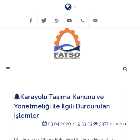
Facebook
Twitter
Instagram
YouTube
(452)
bilgi@fatsatso.org.tr
423-
1023
Karayolu Taşıma Kanunu ve
Yönetmeliği ile İlgili Durdurulan
İşlemler
03.04.2020 / 19:33:23
3377 okunma
Ulaştırma ve Altyapı Bakanlığı Ulaştırma Hizmetleri