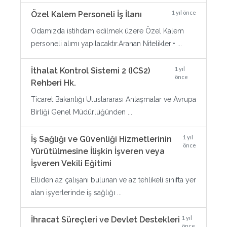
1 yıl önce
Özel Kalem Personeli İş İlanı
Odamızda istihdam edilmek üzere Özel Kalem
personeli alımı yapılacaktır.Aranan Nitelikler:• ...
1 yıl
İthalat Kontrol Sistemi 2 (ICS2)
önce
Rehberi Hk.
Ticaret Bakanlığı Uluslararası Anlaşmalar ve Avrupa
Birliği Genel Müdürlüğünden ...
1 yıl
İş Sağlığı ve Güvenliği Hizmetlerinin
önce
Yürütülmesine İlişkin İşveren veya
İşveren Vekili Eğitimi
Elliden az çalışanı bulunan ve az tehlikeli sınıfta yer
alan işyerlerinde iş sağlığı ...
1 yıl
İhracat Süreçleri ve Devlet Destekleri
önce